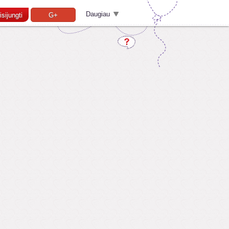
Daugiau
isijungti
G+
Pamiršai slaptažodį?