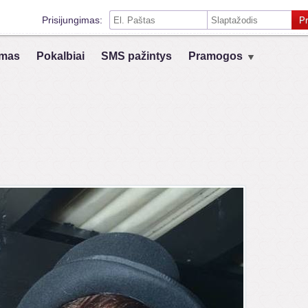
Prisijungimas:
Pr
Prisiminti mane šiame kompiuteryje
mas
Pokalbiai
SMS pažintys
Pramogos
Prisijungimas su kitais socialiniais tinklais:
VK
Registruokis