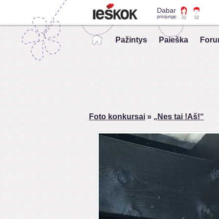
Dabar
prisijungę:
32
32
Pažintys
Paieška
Foru
Foto konkursai
»
„Nes tai !Aš!“