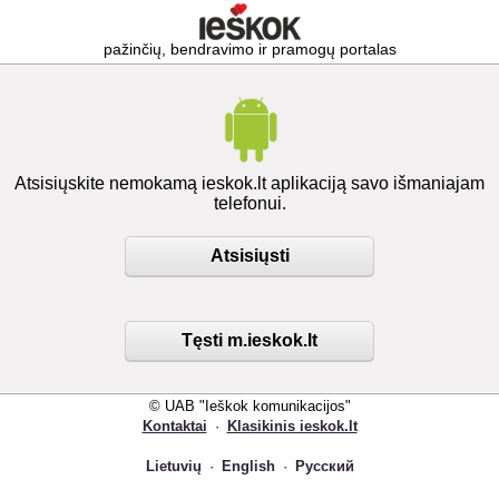
pažinčių, bendravimo ir pramogų portalas
Atsisiųskite nemokamą ieskok.lt aplikaciją savo išmaniajam
telefonui.
Atsisiųsti
Tęsti m.ieskok.lt
© UAB "Ieškok komunikacijos"
Kontaktai
·
Klasikinis ieskok.lt
Lietuvių
·
English
·
Русский