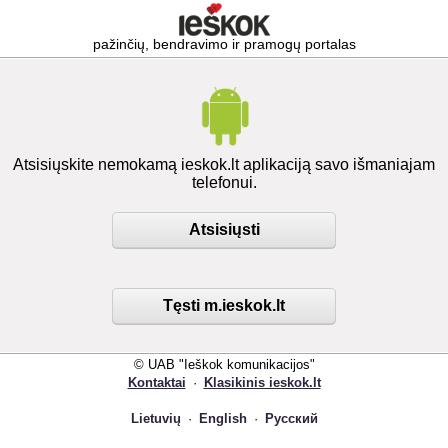
pažinčių, bendravimo ir pramogų portalas
Atsisiųskite nemokamą ieskok.lt aplikaciją savo išmaniajam
telefonui.
Atsisiųsti
Tęsti m.ieskok.lt
© UAB "Ieškok komunikacijos"
Kontaktai
·
Klasikinis ieskok.lt
Lietuvių
·
English
·
Русский