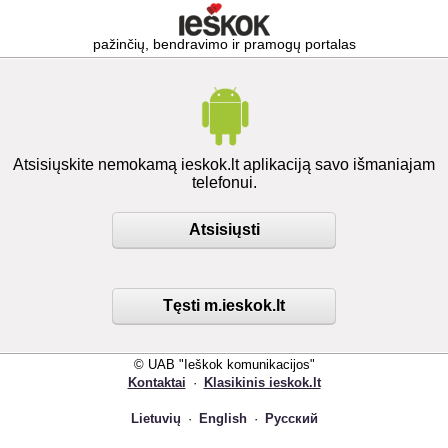
pažinčių, bendravimo ir pramogų portalas
Atsisiųskite nemokamą ieskok.lt aplikaciją savo išmaniajam
telefonui.
Atsisiųsti
Tęsti m.ieskok.lt
© UAB "Ieškok komunikacijos"
Kontaktai
·
Klasikinis ieskok.lt
Lietuvių
·
English
·
Русский