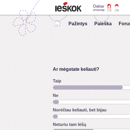
Dabar
prisijungę:
176
236
Pažintys
Paieška
Foru
Ar mėgstate keliauti?
Taip
Ne
Norėčiau keliauti, bet bijau
Neturiu tam lėšų