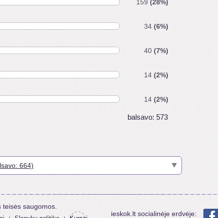
159
(28%)
34
(6%)
40
(7%)
14
(2%)
14
(2%)
balsavo: 573
lsavo: 664)
to miesto? (balsavo: 1892)
irmojo pasimatymo metu? (balsavo: 223)
ėti VIP narystei? (balsavo: 21)
s teisės saugomos.
ieskok.lt socialinėje erdvėje:
ojo pasimatymo metu? (balsavo: 711)