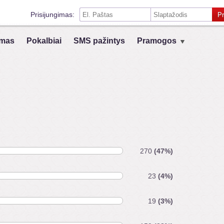
Prisijungimas:
Pr
Prisiminti mane šiame kompiuteryje
mas
Pokalbiai
SMS pažintys
Pramogos
Prisijungimas su kitais socialiniais tinklais:
VK
Registruokis
270
(47%)
23
(4%)
19
(3%)