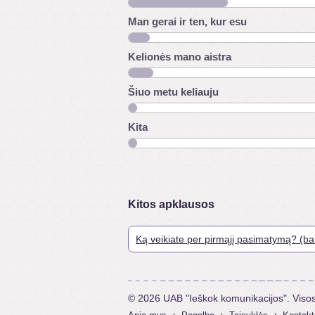
Man gerai ir ten, kur esu
Kelionės mano aistra
Šiuo metu keliauju
Kita
Kitos apklausos
Ką veikiate per pirmąjį pasimatymą? (ba
Ar einate į pasimatymą su žmogumi iš ki
Kokio dėmesio dažniausiai sulaukiate p
Ar dalyvaute šios savaitės konkurse laim
© 2026 UAB "Ieškok komunikacijos". Viso
Į ką labiausiai atkreipiate dėmesį pirm