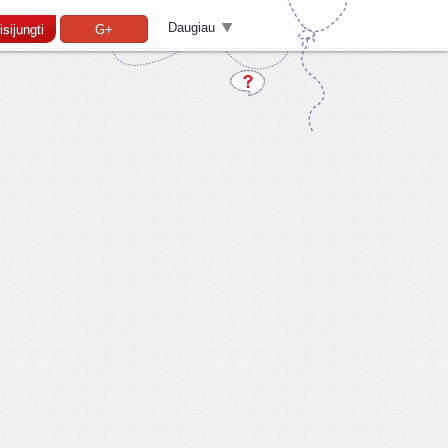
Daugiau
isijungti
G+
Pamiršai slaptažodį?