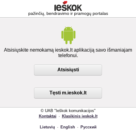
pažinčių, bendravimo ir pramogų portalas
Atsisiųskite nemokamą ieskok.lt aplikaciją savo išmaniajam
telefonui.
Atsisiųsti
Tęsti m.ieskok.lt
© UAB "Ieškok komunikacijos"
Kontaktai
·
Klasikinis ieskok.lt
Lietuvių
·
English
·
Русский