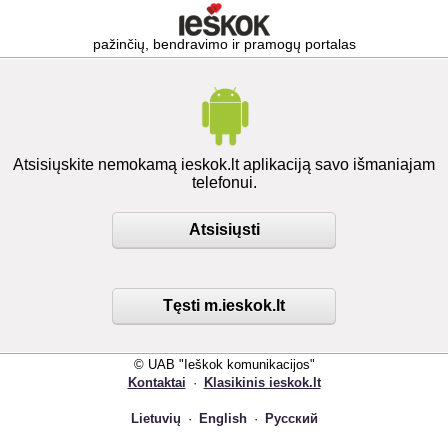
pažinčių, bendravimo ir pramogų portalas
Atsisiųskite nemokamą ieskok.lt aplikaciją savo išmaniajam
telefonui.
Atsisiųsti
Tęsti m.ieskok.lt
© UAB "Ieškok komunikacijos"
Kontaktai
·
Klasikinis ieskok.lt
Lietuvių
·
English
·
Русский