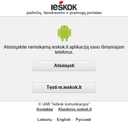
pažinčių, bendravimo ir pramogų portalas
Atsisiųskite nemokamą ieskok.lt aplikaciją savo išmaniajam
telefonui.
Atsisiųsti
Tęsti m.ieskok.lt
© UAB "Ieškok komunikacijos"
Kontaktai
·
Klasikinis ieskok.lt
Lietuvių
·
English
·
Русский