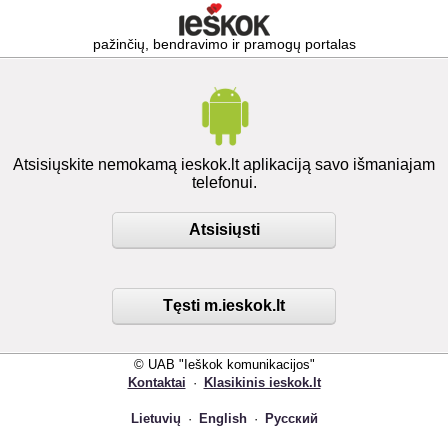
pažinčių, bendravimo ir pramogų portalas
Atsisiųskite nemokamą ieskok.lt aplikaciją savo išmaniajam
telefonui.
Atsisiųsti
Tęsti m.ieskok.lt
© UAB "Ieškok komunikacijos"
Kontaktai
·
Klasikinis ieskok.lt
Lietuvių
·
English
·
Русский