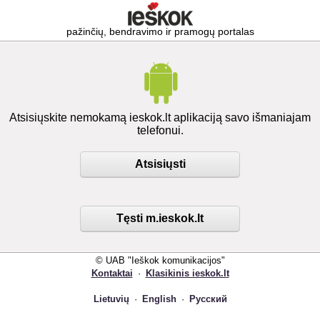
pažinčių, bendravimo ir pramogų portalas
Atsisiųskite nemokamą ieskok.lt aplikaciją savo išmaniajam
telefonui.
Atsisiųsti
Tęsti m.ieskok.lt
© UAB "Ieškok komunikacijos"
Kontaktai
·
Klasikinis ieskok.lt
Lietuvių
·
English
·
Русский