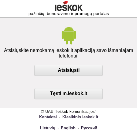
pažinčių, bendravimo ir pramogų portalas
Atsisiųskite nemokamą ieskok.lt aplikaciją savo išmaniajam
telefonui.
Atsisiųsti
Tęsti m.ieskok.lt
© UAB "Ieškok komunikacijos"
Kontaktai
·
Klasikinis ieskok.lt
Lietuvių
·
English
·
Русский