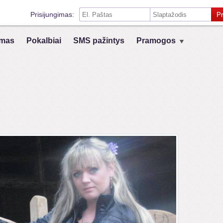
Prisijungimas:
Pr
Prisiminti mane šiame kompiuteryje
mas
Pokalbiai
SMS pažintys
Pramogos
Prisijungimas su kitais socialiniais tinklais:
VK
Registruokis