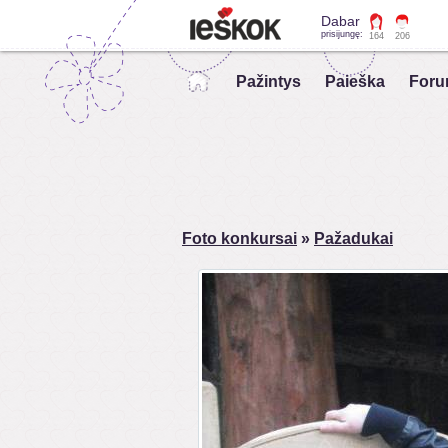
Dabar
prisijungę:
164
206
Pažintys
Paieška
Foru
Foto konkursai
»
Pažadukai