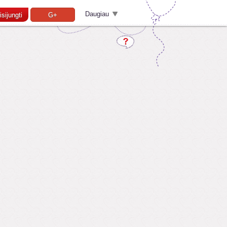
Daugiau
isijungti
G+
Pamiršai slaptažodį?