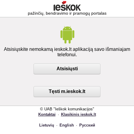
pažinčių, bendravimo ir pramogų portalas
Atsisiųskite nemokamą ieskok.lt aplikaciją savo išmaniajam
telefonui.
Atsisiųsti
Tęsti m.ieskok.lt
© UAB "Ieškok komunikacijos"
Kontaktai
·
Klasikinis ieskok.lt
Lietuvių
·
English
·
Русский