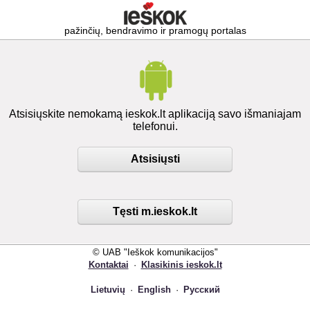
pažinčių, bendravimo ir pramogų portalas
Atsisiųskite nemokamą ieskok.lt aplikaciją savo išmaniajam
telefonui.
Atsisiųsti
Tęsti m.ieskok.lt
© UAB "Ieškok komunikacijos"
Kontaktai
·
Klasikinis ieskok.lt
Lietuvių
·
English
·
Русский