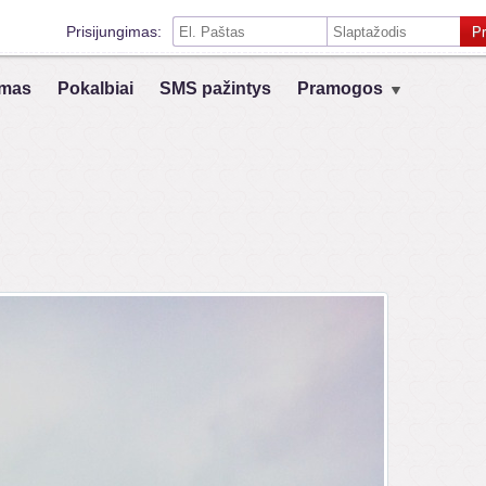
Prisijungimas:
Pr
Prisiminti mane šiame kompiuteryje
mas
Pokalbiai
SMS pažintys
Pramogos
Prisijungimas su kitais socialiniais tinklais:
VK
Registruokis