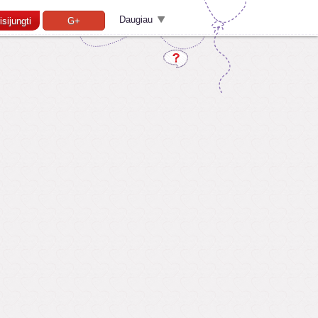
Daugiau
isijungti
G+
Pamiršai slaptažodį?