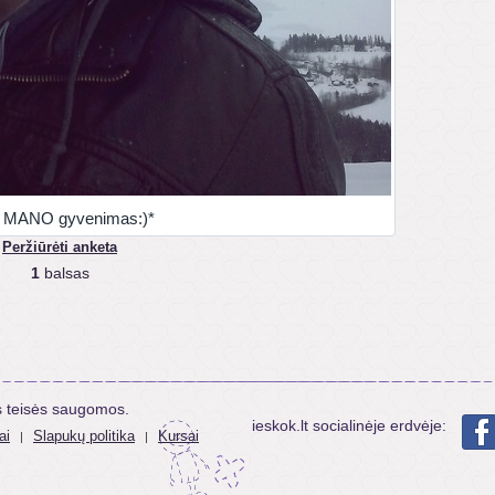
r MANO gyvenimas:)*
Peržiūrėti anketa
1
balsas
s teisės saugomos.
ieskok.lt socialinėje erdvėje:
ai
Slapukų politika
Kursai
|
|