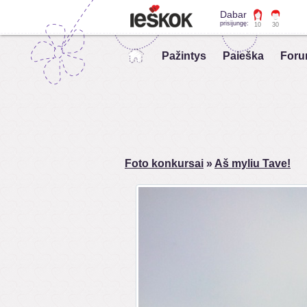
Dabar
prisijungę:
10
30
Pažintys
Paieška
Foru
Foto konkursai
»
Aš myliu Tave!