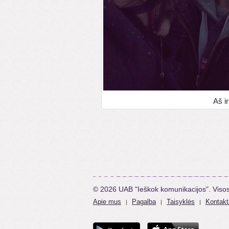
Aš i
© 2026 UAB "Ieškok komunikacijos". Viso
Apie mus
Pagalba
Taisyklės
Kontakt
|
|
|