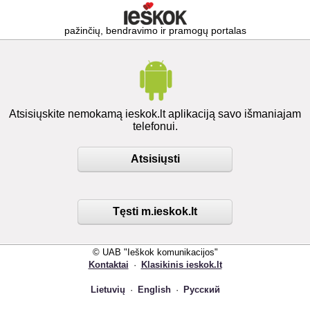
pažinčių, bendravimo ir pramogų portalas
Atsisiųskite nemokamą ieskok.lt aplikaciją savo išmaniajam
telefonui.
Atsisiųsti
Tęsti m.ieskok.lt
© UAB "Ieškok komunikacijos"
Kontaktai
·
Klasikinis ieskok.lt
Lietuvių
·
English
·
Русский