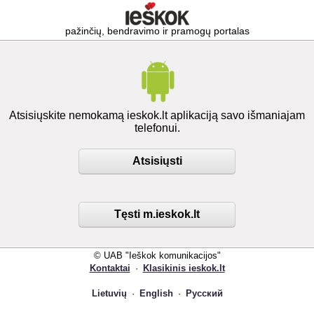
pažinčių, bendravimo ir pramogų portalas
Atsisiųskite nemokamą ieskok.lt aplikaciją savo išmaniajam
telefonui.
Atsisiųsti
Tęsti m.ieskok.lt
© UAB "Ieškok komunikacijos"
Kontaktai
·
Klasikinis ieskok.lt
Lietuvių
·
English
·
Русский