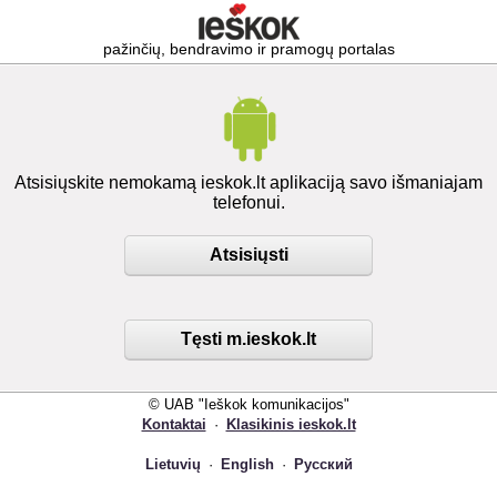
pažinčių, bendravimo ir pramogų portalas
Atsisiųskite nemokamą ieskok.lt aplikaciją savo išmaniajam
telefonui.
Atsisiųsti
Tęsti m.ieskok.lt
© UAB "Ieškok komunikacijos"
Kontaktai
·
Klasikinis ieskok.lt
Lietuvių
·
English
·
Русский