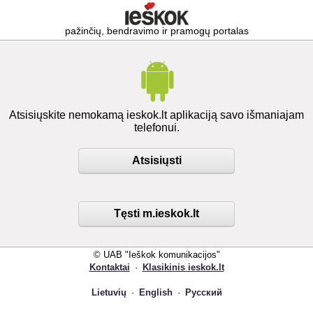
pažinčių, bendravimo ir pramogų portalas
Atsisiųskite nemokamą ieskok.lt aplikaciją savo išmaniajam
telefonui.
Atsisiųsti
Tęsti m.ieskok.lt
© UAB "Ieškok komunikacijos"
Kontaktai
·
Klasikinis ieskok.lt
Lietuvių
·
English
·
Русский