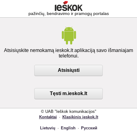
pažinčių, bendravimo ir pramogų portalas
Atsisiųskite nemokamą ieskok.lt aplikaciją savo išmaniajam
telefonui.
Atsisiųsti
Tęsti m.ieskok.lt
© UAB "Ieškok komunikacijos"
Kontaktai
·
Klasikinis ieskok.lt
Lietuvių
·
English
·
Русский