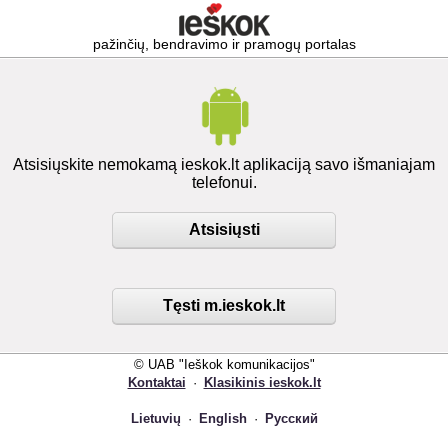
pažinčių, bendravimo ir pramogų portalas
Atsisiųskite nemokamą ieskok.lt aplikaciją savo išmaniajam
telefonui.
Atsisiųsti
Tęsti m.ieskok.lt
© UAB "Ieškok komunikacijos"
Kontaktai
·
Klasikinis ieskok.lt
Lietuvių
·
English
·
Русский