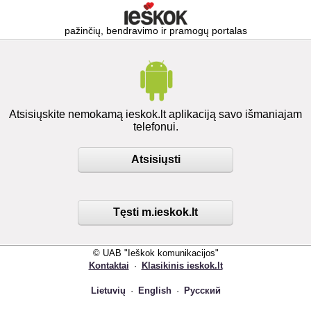
pažinčių, bendravimo ir pramogų portalas
Atsisiųskite nemokamą ieskok.lt aplikaciją savo išmaniajam
telefonui.
Atsisiųsti
Tęsti m.ieskok.lt
© UAB "Ieškok komunikacijos"
Kontaktai
·
Klasikinis ieskok.lt
Lietuvių
·
English
·
Русский