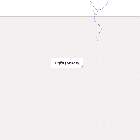
Grįžti į anketą