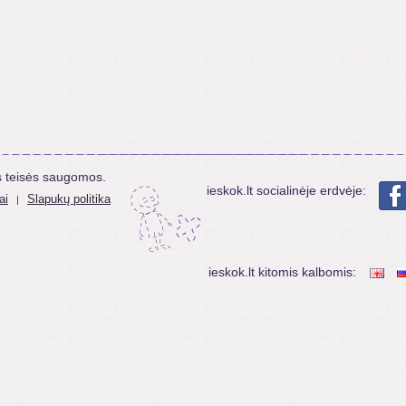
s teisės saugomos.
ieskok.lt socialinėje erdvėje:
ai
Slapukų politika
|
ieskok.lt kitomis kalbomis: