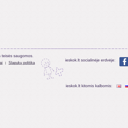
s teisės saugomos.
ieskok.lt socialinėje erdvėje:
ai
Slapukų politika
|
ieskok.lt kitomis kalbomis: