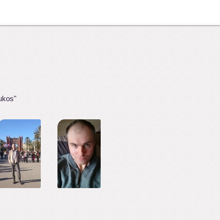
ukos"