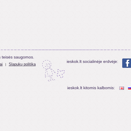
s teisės saugomos.
ieskok.lt socialinėje erdvėje:
ai
Slapukų politika
|
ieskok.lt kitomis kalbomis: