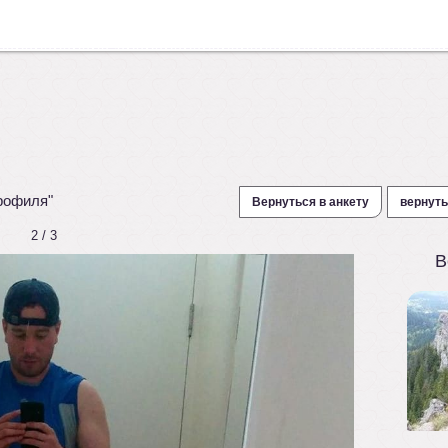
рофиля"
Вернуться в анкету
вернуть
2 / 3
В