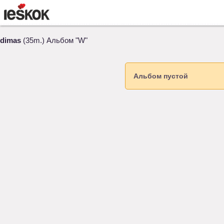
dimas
(35m.) Альбом "W"
Aльбом пустой