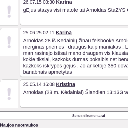
Karina
26.07.15 03:30
gEjus stazys visi matote tai Arnoldas StaZ
Karina
25.06.25 02:11
Arnoldas 28 iš Kedainių žinau feisbooke Arno
merginas priemes i draugus kaip maniakas . La
man rasinejo istisai mano draugem vis klausia 
kokie tikslai, kazkoks durnas pokalbis net be
kazkoks iskrypes gejus . Jo anketoje 350 dova
banabnais apmetytas
Kristina
25.05.14 16:08
Arnoldas (28 m. Kėdainiai) Šiandien 13:13Gra
Senesni komentarai
Naujos nuotraukos