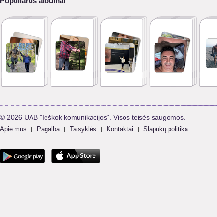
Populiarūs albumai
© 2026 UAB "Ieškok komunikacijos". Visos teisės saugomos.
Apie mus
Pagalba
Taisyklės
Kontaktai
Slapukų politika
|
|
|
|