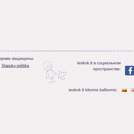
е права защищены.
ieskok.lt в социальном
Slapukų politika
пространстве:
ieskok.lt kitomis kalbomis: