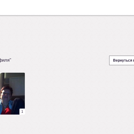
филя"
Вернуться 
1