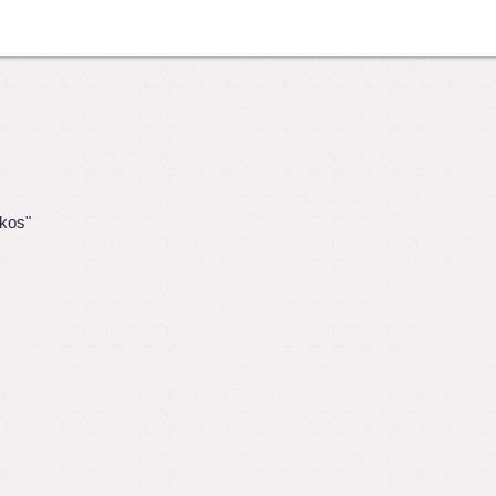
ukos"