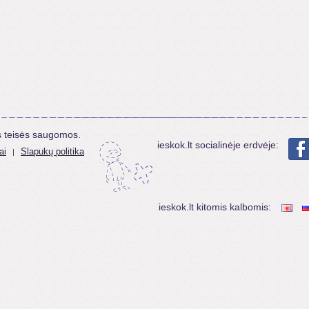
s teisės saugomos.
ieskok.lt socialinėje erdvėje:
ai
Slapukų politika
|
ieskok.lt kitomis kalbomis: