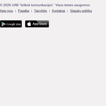
© 2026 UAB "Ieškok komunikacijos". Visos teisės saugomos.
Apie mus
Pagalba
Taisyklės
Kontaktai
Slapukų politika
|
|
|
|