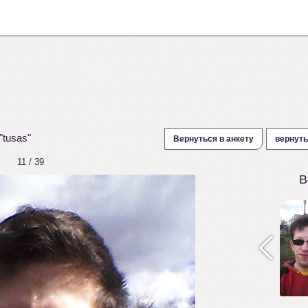
"tusas"
Вернуться в анкету
вернуть
11 / 39
В