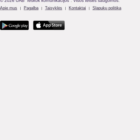
© 2026 UAB "Ieškok komunikacijos". Visos teisės saugomos.
Apie mus
Pagalba
Taisyklės
Kontaktai
Slapukų politika
|
|
|
|