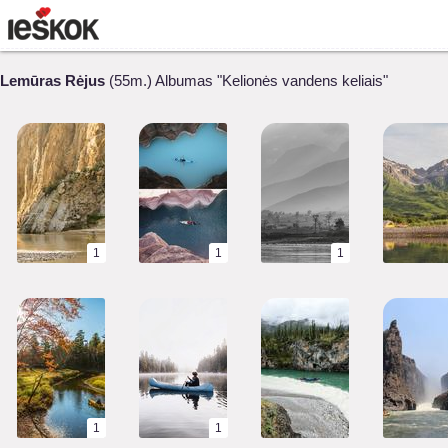
Lemūras Rėjus
(55m.) Albumas "Kelionės vandens keliais"
1
1
1
1
1