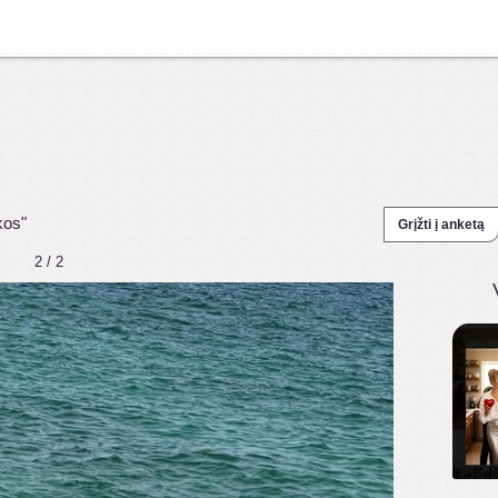
kos"
Grįžti į anketą
2 / 2