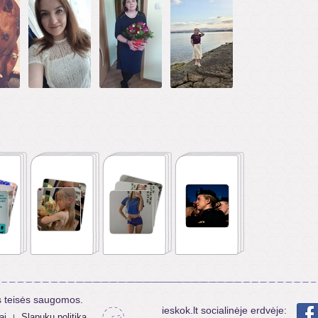
s teisės saugomos.
ieskok.lt socialinėje erdvėje:
ai
Slapukų politika
|