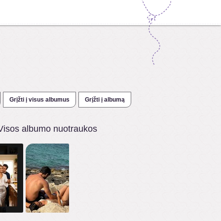
Grįžti į visus albumus
Grįžti į albumą
Visos albumo nuotraukos