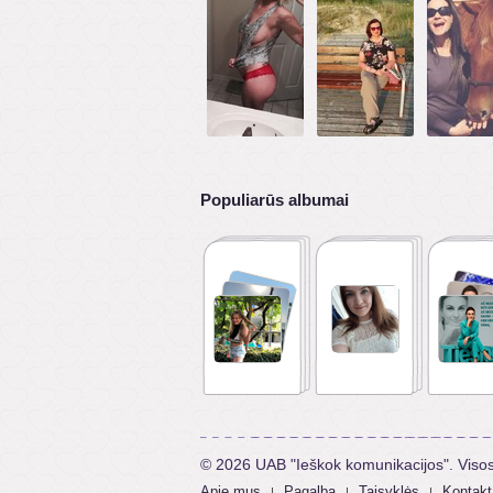
Populiarūs albumai
© 2026 UAB "Ieškok komunikacijos". Viso
Apie mus
Pagalba
Taisyklės
Kontakt
|
|
|