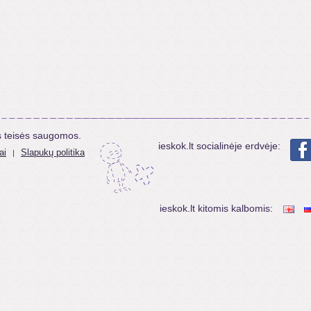
s teisės saugomos.
ieskok.lt socialinėje erdvėje:
ai
Slapukų politika
|
ieskok.lt kitomis kalbomis: