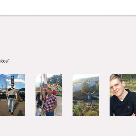
ukos"