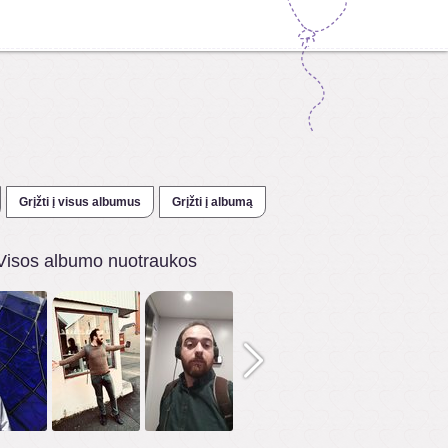
Grįžti į visus albumus
Grįžti į albumą
Visos albumo nuotraukos