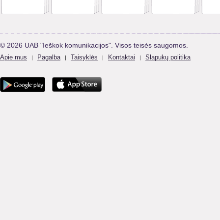
© 2026 UAB "Ieškok komunikacijos". Visos teisės saugomos.
Apie mus
Pagalba
Taisyklės
Kontaktai
Slapukų politika
|
|
|
|