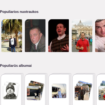
Populiarios nuotraukos
Populiarūs albumai