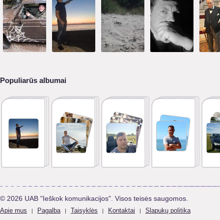
Populiarūs albumai
© 2026 UAB "Ieškok komunikacijos". Visos teisės saugomos.
Apie mus
Pagalba
Taisyklės
Kontaktai
Slapukų politika
|
|
|
|