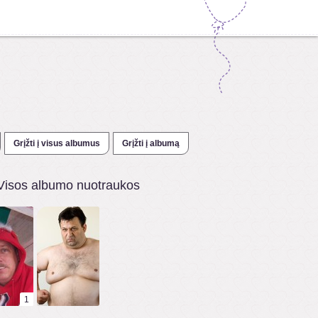
Grįžti į visus albumus
Grįžti į albumą
Visos albumo nuotraukos
1