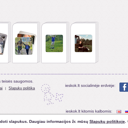
s teisės saugomos.
ieskok.lt socialinėje erdvėje:
ai
Slapukų politika
|
ieskok.lt kitomis kalbomis:
doti slapukus. Daugiau informacijos žr. mūsų
Slapukų politikoje
.