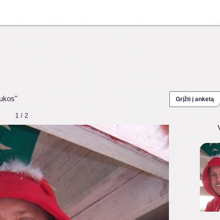
aukos"
Grįžti į anketą
1 / 2