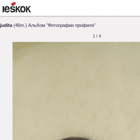
judita
(46m.) Альбом "Фотографии профиля"
1 / 4