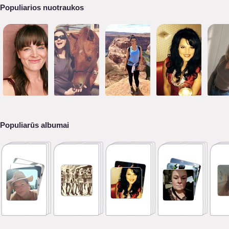
Populiarios nuotraukos
Populiarūs albumai