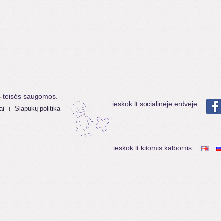
s teisės saugomos.
ieskok.lt socialinėje erdvėje:
ai
Slapukų politika
|
ieskok.lt kitomis kalbomis: