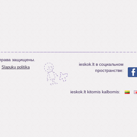
е права защищены.
ieskok.lt в социальном
Slapukų politika
пространстве:
ieskok.lt kitomis kalbomis: