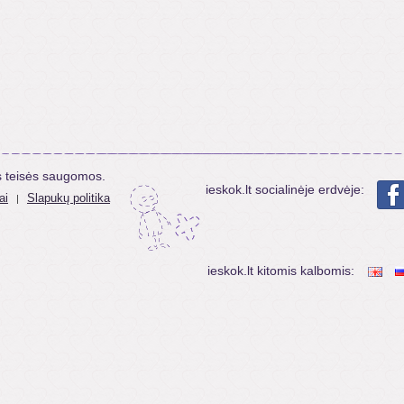
s teisės saugomos.
ieskok.lt socialinėje erdvėje:
ai
Slapukų politika
|
ieskok.lt kitomis kalbomis: