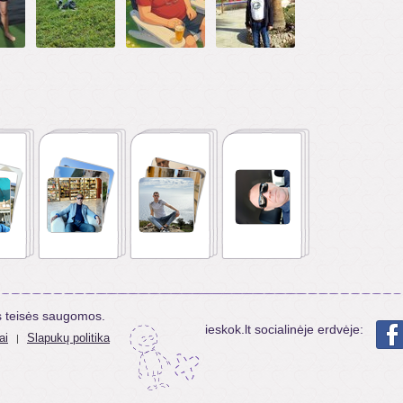
s teisės saugomos.
ieskok.lt socialinėje erdvėje:
ai
Slapukų politika
|