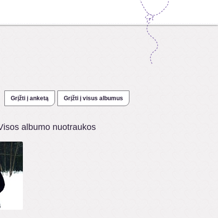
Grįžti į anketą
Grįžti į visus albumus
Visos albumo nuotraukos