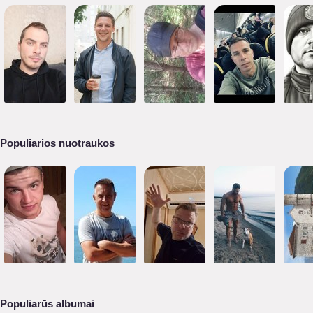
Populiarios nuotraukos
Populiarūs albumai