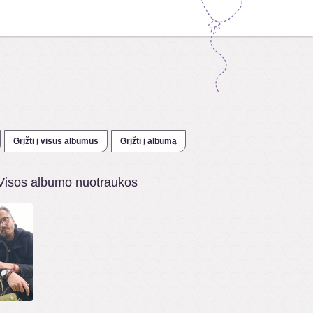
Grįžti į visus albumus
Grįžti į albumą
Visos albumo nuotraukos