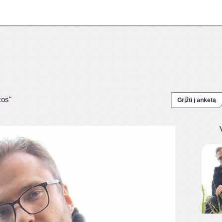
kos"
Grįžti į anketą