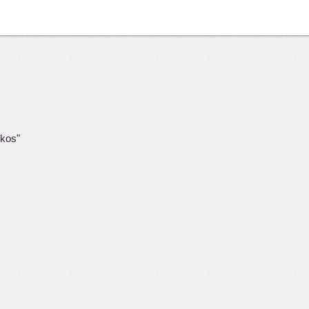
ukos"