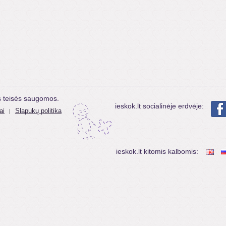
s teisės saugomos.
ieskok.lt socialinėje erdvėje:
ai
Slapukų politika
|
ieskok.lt kitomis kalbomis: